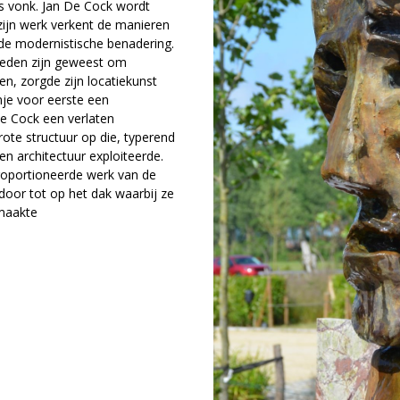
s vonk. Jan De Cock wordt
ijn werk verkent de manieren
de modernistische benadering.
nheden zijn geweest om
n, zorgde zijn locatiekunst
nje voor eerste een
de Cock een verlaten
rote structuur op die, typerend
en architectuur exploiteerde.
roportioneerde werk van de
door tot op het dak waarbij ze
 maakte