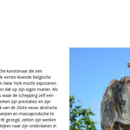
CONTACT
BIENNALE
JOBS
che kunstenaar die een
de eerste levende Belgische
 in New York mocht exposeren.
n dat op zijn eigen manier. Als
s waar de schepping zelf een
rken zijn prestaties en zijn
uik van de 20ste eeuw abstracte
werpen en massaproductie te
dt gezegd, zetten zijn werken
kijken naar zijn onderdanen in