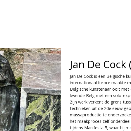
CONTACT
BIENNALE
JOBS
Jan De Cock 
Jan De Cock is een Belgische kun
internationaal furore maakte met
Belgische kunstenaar ooit met 
levende Belg met een solo-exp
Zijn werk verkent de grens tuss
technieken uit de 20e eeuw ge
massaproductie te onderzoeken
het maakproces zelf onderdeel
tijdens Manifesta 5, waar hij m