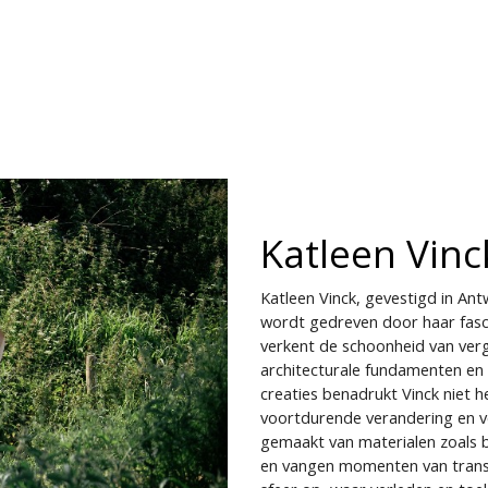
CONTACT
BIENNALE
JOBS
Katleen Vinc
Katleen Vinck, gevestigd in Ant
wordt gedreven door haar fasci
verkent de schoonheid van verg
architecturale fundamenten en 
creaties benadrukt Vinck niet h
voortdurende verandering en ve
gemaakt van materialen zoals be
en vangen momenten van transfo