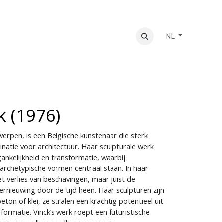
NL
k (1976)
werpen, is een Belgische kunstenaar die sterk
natie voor architectuur. Haar sculpturale werk
ankelijkheid en transformatie, waarbij
archetypische vormen centraal staan. In haar
et verlies van beschavingen, maar juist de
rnieuwing door de tijd heen. Haar sculpturen zijn
ton of klei, ze stralen een krachtig potentieel uit
rmatie. Vinck’s werk roept een futuristische