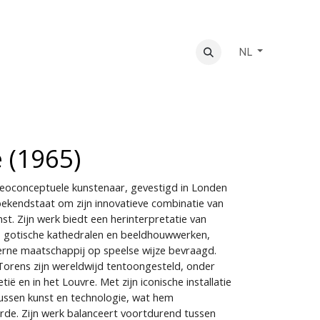
NL
 (1965)
neoconceptuele kunstenaar, gevestigd in Londen
 bekendstaat om zijn innovatieve combinatie van
t. Zijn werk biedt een herinterpretatie van
ls gotische kathedralen en beeldhouwwerken,
oderne maatschappij op speelse wijze bevraagd.
Torens zijn wereldwijd tentoongesteld, onder
ë en in het Louvre. Met zijn iconische installatie
tussen kunst en technologie, wat hem
erde. Zijn werk balanceert voortdurend tussen