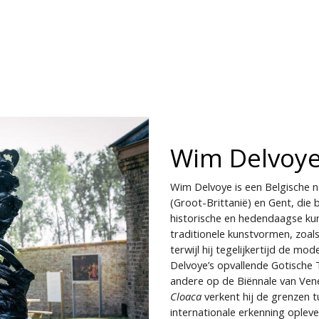
CONTACT
BIENNALE
JOBS
Wim Delvoye
Wim Delvoye is een Belgische 
(Groot-Brittanië) en Gent, die
historische en hedendaagse kuns
traditionele kunstvormen, zoa
terwijl hij tegelijkertijd de m
Delvoye’s opvallende Gotische 
andere op de Biënnale van Veneti
Cloaca
verkent hij de grenzen 
internationale erkenning oplev