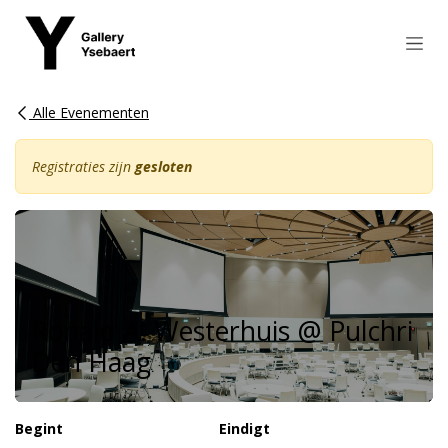
Overslaan naar inhoud
Alle Evenementen
Registraties zijn
gesloten
Ronald A. Westerhuis @ Pulchri
Den Haag
Begint
Eindigt